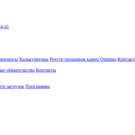
04-41
 вопросы
Калькуляторы
Реестр прошивок камер Optimus
Контак
ые обязательства
Контакты
тр загрузок
Программы