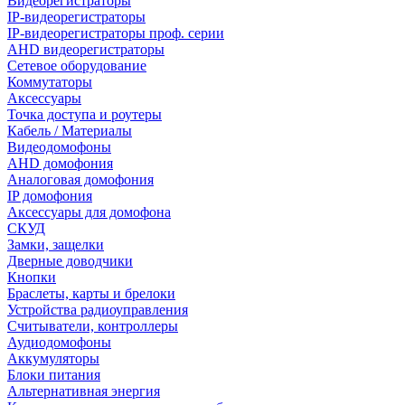
Видеорегистраторы
IP-видеорегистраторы
IP-видеорегистраторы проф. серии
AHD видеорегистраторы
Сетевое оборудование
Коммутаторы
Аксессуары
Точка доступа и роутеры
Кабель / Материалы
Видеодомофоны
AHD домофония
Аналоговая домофония
IP домофония
Аксессуары для домофона
СКУД
Замки, защелки
Дверные доводчики
Кнопки
Браслеты, карты и брелоки
Устройства радиоуправления
Считыватели, контроллеры
Аудиодомофоны
Аккумуляторы
Блоки питания
Альтернативная энергия