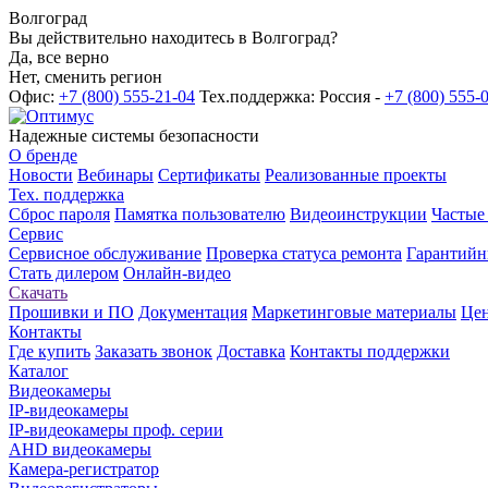
Волгоград
Вы действительно находитесь в Волгоград?
Да, все верно
Нет, сменить регион
Офис:
+7 (800) 555-21-04
Тех.поддержка: Россия -
+7 (800) 555-
Надежные системы безопасности
О бренде
Новости
Вебинары
Сертификаты
Реализованные проекты
Тех. поддержка
Сброс пароля
Памятка пользователю
Видеоинструкции
Частые
Сервис
Сервисное обслуживание
Проверка статуса ремонта
Гарантийн
Стать дилером
Онлайн-видео
Скачать
Прошивки и ПО
Документация
Маркетинговые материалы
Цен
Контакты
Где купить
Заказать звонок
Доставка
Контакты поддержки
Каталог
Видеокамеры
IP-видеокамеры
IP-видеокамеры проф. серии
AHD видеокамеры
Камера-регистратор