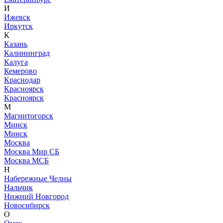
И
Ижевск
Иркутск
К
Казань
Калининград
Калуга
Кемерово
Краснодар
Красноярск
Красноярск
М
Магнитогорск
Минск
Минск
Москва
Москва Мир СБ
Москва МСБ
Н
Набережные Челны
Нальчик
Нижний Новгород
Новосибирск
О