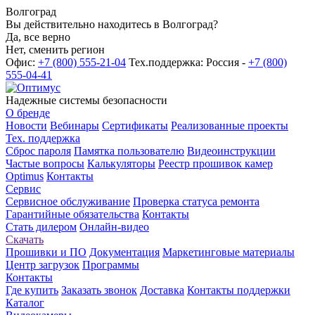
Волгоград
Вы действительно находитесь в Волгоград?
Да, все верно
Нет, сменить регион
Офис:
+7 (800) 555-21-04
Тех.поддержка: Россия -
+7 (800)
555-04-41
Надежные системы безопасности
О бренде
Новости
Вебинары
Сертификаты
Реализованные проекты
Тех. поддержка
Сброс пароля
Памятка пользователю
Видеоинструкции
Частые вопросы
Калькуляторы
Реестр прошивок камер
Optimus
Контакты
Сервис
Сервисное обслуживание
Проверка статуса ремонта
Гарантийные обязательства
Контакты
Стать дилером
Онлайн-видео
Скачать
Прошивки и ПО
Документация
Маркетинговые материалы
Центр загрузок
Программы
Контакты
Где купить
Заказать звонок
Доставка
Контакты поддержки
Каталог