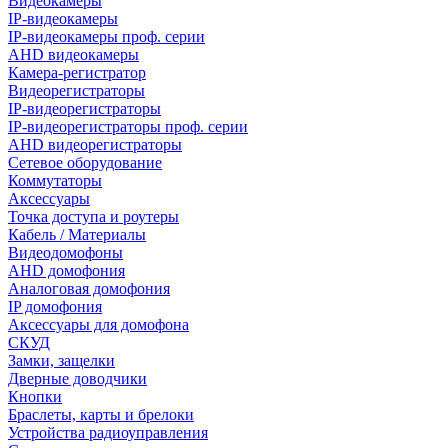
Видеокамеры
IP-видеокамеры
IP-видеокамеры проф. серии
AHD видеокамеры
Камера-регистратор
Видеорегистраторы
IP-видеорегистраторы
IP-видеорегистраторы проф. серии
AHD видеорегистраторы
Сетевое оборудование
Коммутаторы
Аксессуары
Точка доступа и роутеры
Кабель / Материалы
Видеодомофоны
AHD домофония
Аналоговая домофония
IP домофония
Аксессуары для домофона
СКУД
Замки, защелки
Дверные доводчики
Кнопки
Браслеты, карты и брелоки
Устройства радиоуправления