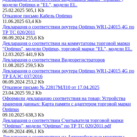
модели Optimus и "EL", модели EL.
25.02.2025
505,1 Kb
Отказное письмо Кабель Optimus
11.06.2025
63,4 Kb
Декларация о соответствии роутера Optimus WR1-24015 4G по
ТР ТС 020/2011
06.09.2024
255,6 Kb
Декларация о соответствии на коммутаторы торговой марки
"Optimus", модели Optimus, торговой марки "EL", модели EL.
12.03.2025
441,9 Kb
Декларация о соответствии Видеорегистраторов
11.08.2025
259,5 Kb
Декларация о соответствии роутера Optimus WR1-24015 4G по
ТР ЕАЭС 037/2016
06.09.2024
253,2 Kb
Отказное письмо № 22817МЛ10 от 17.04.2025
23.04.2025
59,2 Kb
Оформили декларацию соответствия на товар: Устройства
хранения данных: Карта памяти с адаптером торговой марки
Optimus
09.10.2025
638,3 Kb
Декларация о соответствии Считывателя торговой марки
“Optimus”, модели “Optimus” по ТР ТС 020/2011.pdf
06.09.2024
496,1 Kb
Декларация о соответствии на Автомобильные мониторы