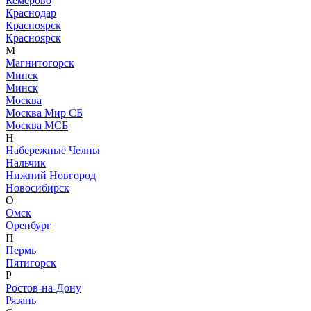
Кемерово
Краснодар
Красноярск
Красноярск
М
Магнитогорск
Минск
Минск
Москва
Москва Мир СБ
Москва МСБ
Н
Набережные Челны
Нальчик
Нижний Новгород
Новосибирск
О
Омск
Оренбург
П
Пермь
Пятигорск
Р
Ростов-на-Дону
Рязань