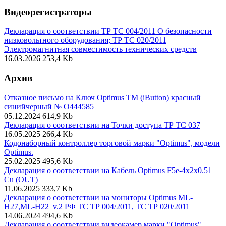
Видеорегистраторы
Декларация о соответствии ТР ТС 004/2011 О безопасности
низковольтного оборудования; ТР ТС 020/2011
Электромагнитная совместимость технических средств
16.03.2026
253,4 Kb
Архив
Отказное письмо на Ключ Optimus ТМ (iButton) красный
синийчерный № О444585
05.12.2024
614,9 Kb
Декларация о соответствии на Точки доступа ТР ТС 037
16.05.2025
266,4 Kb
Кодонаборный контроллер торговой марки "Optimus", модели
Optimus.
25.02.2025
495,6 Kb
Декларация о соответствии на Кабель Optimus F5e-4x2x0.51
Cu (OUT)
11.06.2025
333,7 Kb
Декларация о соответствии на мониторы Optimus ML-
H27,ML-H22_v.2 РФ ТС ТР 004/2011, ТС ТР 020/2011
14.06.2024
494,6 Kb
Декларация о соответствии видеокамер марки "Optimus",