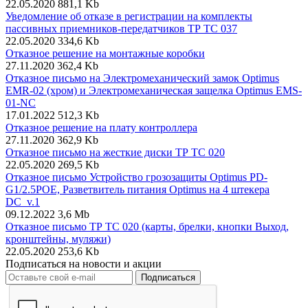
22.05.2020
881,1 Kb
Уведомление об отказе в регистрации на комплекты
пассивных приемников-передатчиков ТР ТС 037
22.05.2020
334,6 Kb
Отказное решение на монтажные коробки
27.11.2020
362,4 Kb
Отказное письмо на Электромеханический замок Optimus
EMR-02 (хром) и Электромеханическая защелка Optimus EMS-
01-NC
17.01.2022
512,3 Kb
Отказное решение на плату контроллера
27.11.2020
362,9 Kb
Отказное письмо на жесткие диски ТР ТС 020
22.05.2020
269,5 Kb
Отказное письмо Устройство грозозащиты Optimus PD-
G1/2.5POE, Разветвитель питания Optimus на 4 штекера
DC_v.1
09.12.2022
3,6 Mb
Отказное письмо ТР ТС 020 (карты, брелки, кнопки Выход,
кронштейны, муляжи)
22.05.2020
253,6 Kb
Подписаться на новости и акции
Подписаться