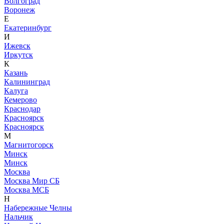
Волгоград
Воронеж
Е
Екатеринбург
И
Ижевск
Иркутск
К
Казань
Калининград
Калуга
Кемерово
Краснодар
Красноярск
Красноярск
М
Магнитогорск
Минск
Минск
Москва
Москва Мир СБ
Москва МСБ
Н
Набережные Челны
Нальчик