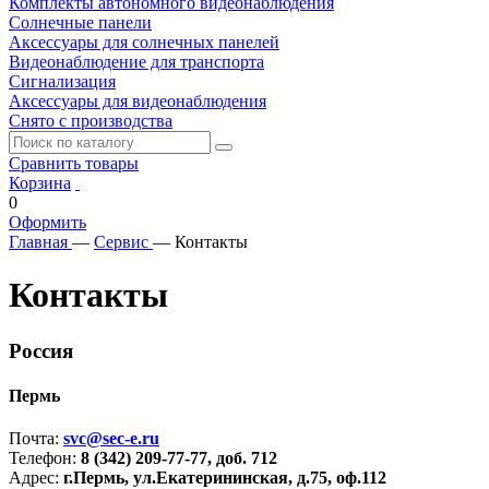
Комплекты автономного видеонаблюдения
Солнечные панели
Аксессуары для солнечных панелей
Видеонаблюдение для транспорта
Сигнализация
Аксессуары для видеонаблюдения
Снято с производства
Сравнить товары
Корзина
0
Оформить
Главная
—
Сервис
—
Контакты
Контакты
Россия
Пермь
Почта:
svc@sec-e.ru
Телефон:
8
(342) 209-77-77, доб. 712
Адрес:
г.Пермь, ул.Екатерининская, д.75, оф.112