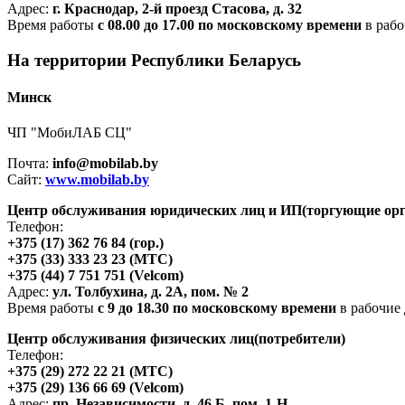
Адрес:
г. Краснодар, 2-й проезд Стасова, д. 32
Время работы
с 08.00 до 17.00 по московскому времени
в рабо
На территории Республики Беларусь
Минск
ЧП "МобиЛАБ СЦ"
Почта:
info@mobilab.by
Сайт:
www.mobilab.by
Центр обслуживания юридических лиц и ИП(торгующие орг
Телефон:
+375 (17) 362 76 84 (гор.)
+375 (33) 333 23 23 (МТС)
+375 (44) 7 751 751 (Velcom)
Адрес:
ул. Толбухина, д. 2А, пом. № 2
Время работы
с 9 до 18.30 по московскому времени
в рабочие
Центр обслуживания физических лиц(потребители)
Телефон:
+375 (29) 272 22 21 (МТС)
+375 (29) 136 66 69 (Velcom)
Адрес:
пр. Независимости, д. 46 Б, пом. 1-Н