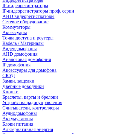
Видеорегистраторы
IP-видеорегистраторы
IP-видеорегистраторы проф. серии
AHD видеорегистраторы
Сетевое оборудование
Коммутаторы
Аксессуары
Точка доступа и роутеры
Кабель / Материалы
Видеодомофоны
AHD домофония
Аналоговая домофония
IP домофония
Аксессуары для домофона
СКУД
Замки, защелки
Дверные доводчики
Кнопки
Браслеты, карты и брелоки
Устройства радиоуправления
Считыватели, контроллеры
Аудиодомофоны
Аккумуляторы
Блоки питания
Альтернативная энергия