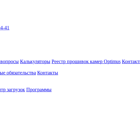
04-41
 вопросы
Калькуляторы
Реестр прошивок камер Optimus
Контак
ые обязательства
Контакты
тр загрузок
Программы