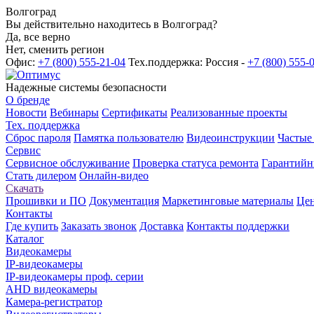
Волгоград
Вы действительно находитесь в Волгоград?
Да, все верно
Нет, сменить регион
Офис:
+7 (800) 555-21-04
Тех.поддержка: Россия -
+7 (800) 555-
Надежные системы безопасности
О бренде
Новости
Вебинары
Сертификаты
Реализованные проекты
Тех. поддержка
Сброс пароля
Памятка пользователю
Видеоинструкции
Частые
Сервис
Сервисное обслуживание
Проверка статуса ремонта
Гарантийн
Стать дилером
Онлайн-видео
Скачать
Прошивки и ПО
Документация
Маркетинговые материалы
Цен
Контакты
Где купить
Заказать звонок
Доставка
Контакты поддержки
Каталог
Видеокамеры
IP-видеокамеры
IP-видеокамеры проф. серии
AHD видеокамеры
Камера-регистратор