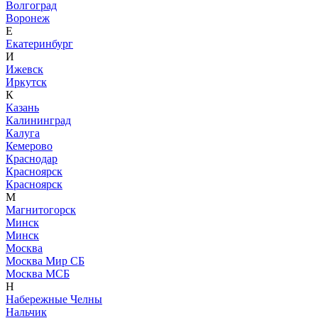
Волгоград
Воронеж
Е
Екатеринбург
И
Ижевск
Иркутск
К
Казань
Калининград
Калуга
Кемерово
Краснодар
Красноярск
Красноярск
М
Магнитогорск
Минск
Минск
Москва
Москва Мир СБ
Москва МСБ
Н
Набережные Челны
Нальчик