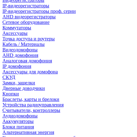
Видеорегистраторы
IP-видеорегистраторы
IP-видеорегистраторы проф. серии
AHD видеорегистраторы
Сетевое оборудование
Коммутаторы
Аксессуары
Точка доступа и роутеры
Кабель / Материалы
Видеодомофоны
AHD домофония
Аналоговая домофония
IP домофония
Аксессуары для домофона
СКУД
Замки, защелки
Дверные доводчики
Кнопки
Браслеты, карты и брелоки
Устройства радиоуправления
Считыватели, контроллеры
Аудиодомофоны
Аккумуляторы
Блоки питания
Альтернативная энергия