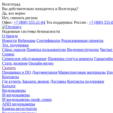
Волгоград
Вы действительно находитесь в Волгоград?
Да, все верно
Нет, сменить регион
Офис:
+7 (800) 555-21-04
Тех.поддержка: Россия -
+7 (800) 555-
Надежные системы безопасности
О бренде
Новости
Вебинары
Сертификаты
Реализованные проекты
Тех. поддержка
Сброс пароля
Памятка пользователю
Видеоинструкции
Частые
Сервис
Сервисное обслуживание
Проверка статуса ремонта
Гарантийн
Стать дилером
Онлайн-видео
Скачать
Прошивки и ПО
Документация
Маркетинговые материалы
Цен
Контакты
Где купить
Заказать звонок
Доставка
Контакты поддержки
Каталог
Видеокамеры
IP-видеокамеры
IP-видеокамеры проф. серии
AHD видеокамеры
Камера-регистратор