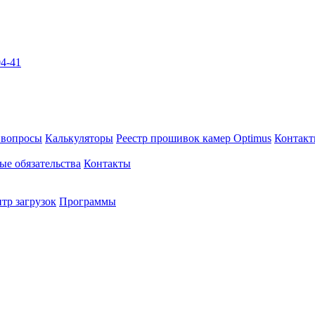
04-41
 вопросы
Калькуляторы
Реестр прошивок камер Optimus
Контак
ые обязательства
Контакты
тр загрузок
Программы