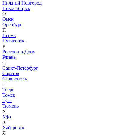
Нижний Новгород
Новосибирск
О
Омск
Оренбург
П
Пермь
Пятигорск
Р
Ростов-на-Дону
Рязань
С
Санкт-Петербург
Саратов
Ставрополь
Т
Тверь
Томск
Тула
Тюмень
У
Уфа
Х
Хабаровск
Я