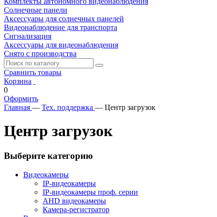
Комплекты автономного видеонаблюдения
Солнечные панели
Аксессуары для солнечных панелей
Видеонаблюдение для транспорта
Сигнализация
Аксессуары для видеонаблюдения
Снято с производства
Сравнить товары
Корзина
0
Оформить
Главная
—
Тех. поддержка
—
Центр загрузок
Центр загрузок
Выберите категорию
Видеокамеры
IP-видеокамеры
IP-видеокамеры проф. серии
AHD видеокамеры
Камера-регистратор