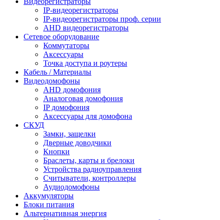
Видеорегистраторы
IP-видеорегистраторы
IP-видеорегистраторы проф. серии
AHD видеорегистраторы
Сетевое оборудование
Коммутаторы
Аксессуары
Точка доступа и роутеры
Кабель / Материалы
Видеодомофоны
AHD домофония
Аналоговая домофония
IP домофония
Аксессуары для домофона
СКУД
Замки, защелки
Дверные доводчики
Кнопки
Браслеты, карты и брелоки
Устройства радиоуправления
Считыватели, контроллеры
Аудиодомофоны
Аккумуляторы
Блоки питания
Альтернативная энергия