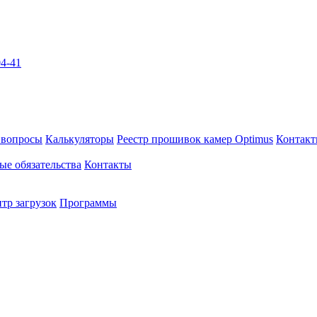
04-41
 вопросы
Калькуляторы
Реестр прошивок камер Optimus
Контак
ые обязательства
Контакты
тр загрузок
Программы