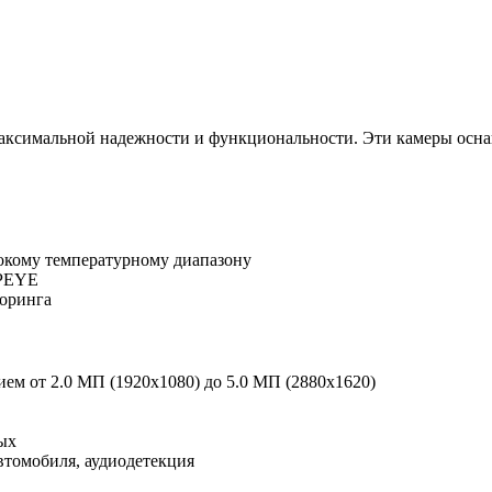
х максимальной надежности и функциональности. Эти камеры 
рокому температурному диапазону
IPEYE
оринга
ием от 2.0 МП (1920x1080) до 5.0 МП (2880x1620)
ых
втомобиля, аудиодетекция