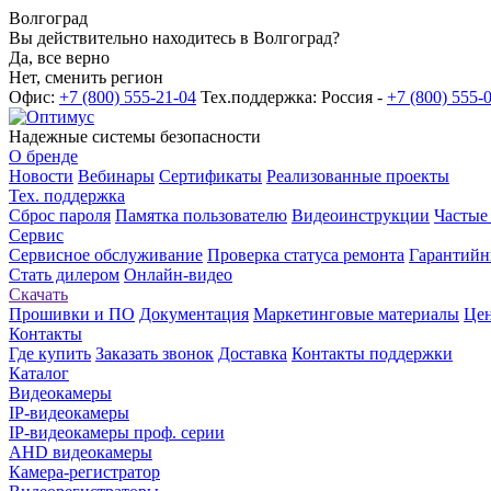
Волгоград
Вы действительно находитесь в Волгоград?
Да, все верно
Нет, сменить регион
Офис:
+7 (800) 555-21-04
Тех.поддержка: Россия -
+7 (800) 555-
Надежные системы безопасности
О бренде
Новости
Вебинары
Сертификаты
Реализованные проекты
Тех. поддержка
Сброс пароля
Памятка пользователю
Видеоинструкции
Частые
Сервис
Сервисное обслуживание
Проверка статуса ремонта
Гарантийн
Стать дилером
Онлайн-видео
Скачать
Прошивки и ПО
Документация
Маркетинговые материалы
Цен
Контакты
Где купить
Заказать звонок
Доставка
Контакты поддержки
Каталог
Видеокамеры
IP-видеокамеры
IP-видеокамеры проф. серии
AHD видеокамеры
Камера-регистратор