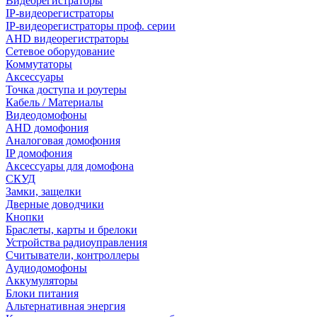
Видеорегистраторы
IP-видеорегистраторы
IP-видеорегистраторы проф. серии
AHD видеорегистраторы
Сетевое оборудование
Коммутаторы
Аксессуары
Точка доступа и роутеры
Кабель / Материалы
Видеодомофоны
AHD домофония
Аналоговая домофония
IP домофония
Аксессуары для домофона
СКУД
Замки, защелки
Дверные доводчики
Кнопки
Браслеты, карты и брелоки
Устройства радиоуправления
Считыватели, контроллеры
Аудиодомофоны
Аккумуляторы
Блоки питания
Альтернативная энергия