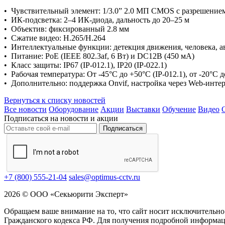
• Чувствительный элемент: 1/3.0” 2.0 МП CMOS с разрешение
• ИК-подсветка: 2–4 ИК-диода, дальность до 20–25 м
• Объектив: фиксированный 2.8 мм
• Сжатие видео: H.265/H.264
• Интеллектуальные функции: детекция движения, человека, а
• Питание: PoE (IEEE 802.3af, 6 Вт) и DC12В (450 мА)
• Класс защиты: IP67 (IP-012.1), IP20 (IP-022.1)
• Рабочая температура: От -45°C до +50°C (IP-012.1), от -20°C д
• Дополнительно: поддержка Onvif, настройка через Web-инте
Вернуться к списку новостей
Все новости
Оборудование
Акции
Выставки
Обучение
Видео
Подписаться на новости и акции
Подписаться
+7 (800) 555-21-04
sales@optimus-cctv.ru
2026 © ООО «Секьюрити Эксперт»
Обращаем ваше внимание на то, что сайт носит исключительно
Гражданского кодекса РФ. Для получения подробной информац