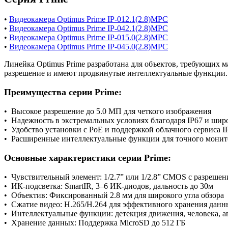
•
Видеокамера Optimus Prime IP-012.1(2.8)MPC
•
Видеокамера Optimus Prime IP-042.1(2.8)MPC
•
Видеокамера Optimus Prime IP-015.0(2.8)MPC
•
Видеокамера Optimus Prime IP-045.0(2.8)MPC
Линейка Optimus Prime разработана для объектов, требующи
разрешение и имеют продвинутые интеллектуальные функции.
Преимущества серии Prime:
• Высокое разрешение до 5.0 МП для четкого изображения
• Надежность в экстремальных условиях благодаря IP67 и ши
• Удобство установки с PoE и поддержкой облачного сервиса 
• Расширенные интеллектуальные функции для точного монит
Основные характеристики серии Prime:
• Чувствительный элемент: 1/2.7” или 1/2.8” CMOS с разрешен
• ИК-подсветка: SmartIR, 3–6 ИК-диодов, дальность до 30м
• Объектив: Фиксированный 2.8 мм для широкого угла обзора
• Сжатие видео: H.265/H.264 для эффективного хранения данн
• Интеллектуальные функции: детекция движения, человека, а
• Хранение данных: Поддержка MicroSD до 512 ГБ