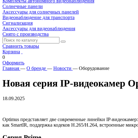
Комплекты автономного видеонаблюдения
Солнечные панели
Аксессуары для солнечных панелей
Видеонаблюдение для транспорта
Сигнализация
Аксессуары для видеонаблюдения
Снято с производства
Сравнить товары
Корзина
0
Оформить
Главная
—
О бренде
—
Новости
—
Оборудование
Новая серия IP-видеокамер O
18.09.2025
Optimus представляет две современные линейки IP-видеокаме
как SmartIR, поддержка кодеков H.265/H.264, встроенные мик
Серия Prime