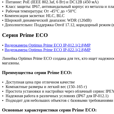
• Питание: PoE (IEEE 802.3af, 6 Вт) и DC12В (450 мА)
• Класс защиты: IP67, антивандальный корпус из металла и пл
• Рабочая температура: От -45°C до +50°C
• Компенсация засветки: HLC, BLC
• Широкий динамический диапазон: WDR (120dB)
• Дополнительно: Поддержка Onvif 17.12, коридорный режим (в 
Серия Prime
ECO
•
Видеокамера Optimus Prime ECO IP-012.1(2.8)MP
•
Видеокамера Optimus Prime ECO IP-022.1(2.8)MP
Линейка Optimus Prime ECO создана для тех, кто ищет надежно
магазины.
Преимущества серии Prime
ECO:
• Доступная цена при отличном качестве
• Компактные размеры и легкий вес (150–165 г)
• Простота установки и настройки через облачный сервис IPE
• Надежная работа в различных условиях (IP67 для IP-012.1)
• Подходит для небольших объектов с базовыми требованиям
Основные характеристики серии Prime
ECO: