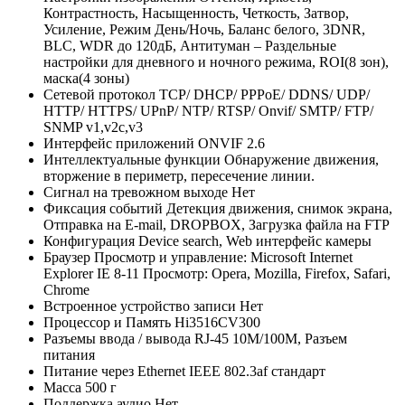
Контрастность, Насыщенность, Четкость, Затвор,
Усиление, Режим День/Ночь, Баланс белого, 3DNR,
BLC, WDR до 120дБ, Антитуман – Раздельные
настройки для дневного и ночного режима, ROI(8 зон),
маска(4 зоны)
Сетевой протокол
TCP/ DHCP/ PPPoE/ DDNS/ UDP/
HTTP/ HTTPS/ UPnP/ NTP/ RTSP/ Onvif/ SMTP/ FTP/
SNMP v1,v2c,v3
Интерфейс приложений
ONVIF 2.6
Интеллектуальные функции
Обнаружение движения,
вторжение в периметр, пересечение линии.
Сигнал на тревожном выходе
Нет
Фиксация событий
Детекция движения, снимок экрана,
Отправка на E-mail, DROPBOX, Загрузка файла на FTP
Конфигурация
Device search, Web интерфейс камеры
Браузер
Просмотр и управление: Microsoft Internet
Explorer IE 8-11 Просмотр: Opera, Mozilla, Firefox, Safari,
Chrome
Встроенное устройство записи
Нет
Процессор и Память
Hi3516CV300
Разъемы ввода / вывода
RJ-45 10M/100M, Разъем
питания
Питание через Ethernet
IEEE 802.3af стандарт
Масса
500 г
Поддержка аудио
Нет