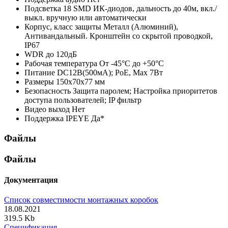
Подсветка
18 SMD ИК-диодов, дальность до 40м, вкл./
выкл. вручную или автоматически
Корпус, класс защиты
Металл (Алюминий),
Антивандальный. Кронштейн со скрытой проводкой,
IР67
WDR
до 120дБ
Рабочая температура
От -45°С до +50°С
Питание
DC12В(500мА); РоЕ, Мах 7Вт
Размеры
150х70х77 мм
Безопасность
Защита паролем; Настройка приоритетов
доступа пользователей; IP фильтр
Видео выход
Нет
Поддержка IPEYE
Да*
Файлы
Файлы
Документация
Список совместимости монтажных коробок
18.08.2021
319.5 Kb
Спецификация