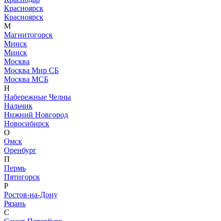
Красноярск
Красноярск
М
Магнитогорск
Минск
Минск
Москва
Москва Мир СБ
Москва МСБ
Н
Набережные Челны
Нальчик
Нижний Новгород
Новосибирск
О
Омск
Оренбург
П
Пермь
Пятигорск
Р
Ростов-на-Дону
Рязань
С