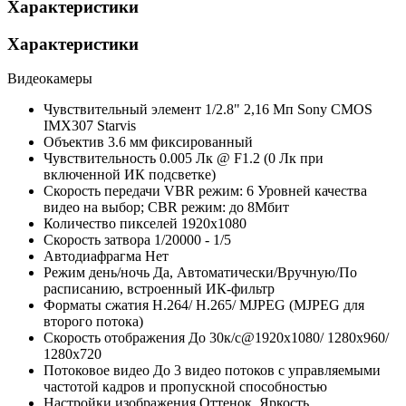
Характеристики
Характеристики
Видеокамеры
Чувствительный элемент
1/2.8" 2,16 Мп Sony CMOS
IMX307 Starvis
Объектив
3.6 мм фиксированный
Чувствительность
0.005 Лк @ F1.2 (0 Лк при
включенной ИК подсветке)
Скорость передачи
VBR режим: 6 Уровней качества
видео на выбор; CBR режим: до 8Мбит
Количество пикселей
1920х1080
Скорость затвора
1/20000 - 1/5
Автодиафрагма
Нет
Режим день/ночь
Да, Автоматически/Вручную/По
расписанию, встроенный ИК-фильтр
Форматы сжатия
Н.264/ H.265/ MJPEG (MJPEG для
второго потока)
Скорость отображения
До 30к/с@1920х1080/ 1280х960/
1280х720
Потоковое видео
До 3 видео потоков с управляемыми
частотой кадров и пропускной способностью
Настройки изображения
Оттенок, Яркость,