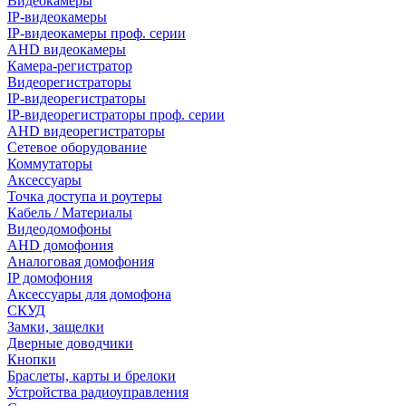
Видеокамеры
IP-видеокамеры
IP-видеокамеры проф. серии
AHD видеокамеры
Камера-регистратор
Видеорегистраторы
IP-видеорегистраторы
IP-видеорегистраторы проф. серии
AHD видеорегистраторы
Сетевое оборудование
Коммутаторы
Аксессуары
Точка доступа и роутеры
Кабель / Материалы
Видеодомофоны
AHD домофония
Аналоговая домофония
IP домофония
Аксессуары для домофона
СКУД
Замки, защелки
Дверные доводчики
Кнопки
Браслеты, карты и брелоки
Устройства радиоуправления