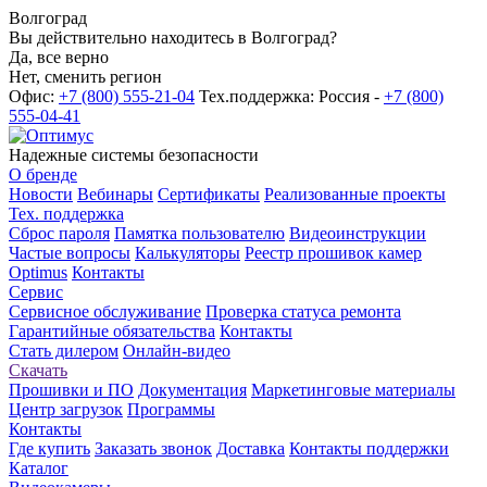
Волгоград
Вы действительно находитесь в Волгоград?
Да, все верно
Нет, сменить регион
Офис:
+7 (800) 555-21-04
Тех.поддержка: Россия -
+7 (800)
555-04-41
Надежные системы безопасности
О бренде
Новости
Вебинары
Сертификаты
Реализованные проекты
Тех. поддержка
Сброс пароля
Памятка пользователю
Видеоинструкции
Частые вопросы
Калькуляторы
Реестр прошивок камер
Optimus
Контакты
Сервис
Сервисное обслуживание
Проверка статуса ремонта
Гарантийные обязательства
Контакты
Стать дилером
Онлайн-видео
Скачать
Прошивки и ПО
Документация
Маркетинговые материалы
Центр загрузок
Программы
Контакты
Где купить
Заказать звонок
Доставка
Контакты поддержки
Каталог