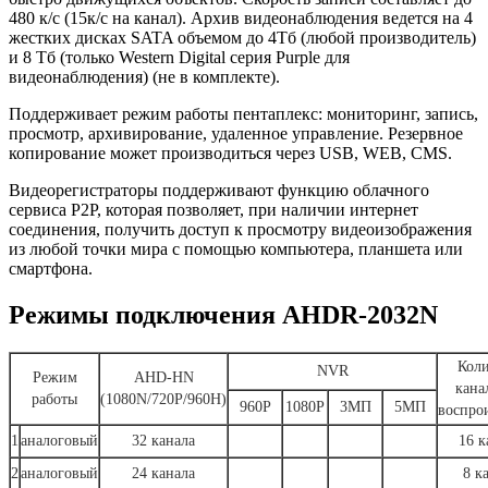
480 к/с (15к/с на канал). Архив видеонаблюдения ведется на 4
жестких дисках SATA объемом до 4Тб (любой производитель)
и 8 Тб (только Western Digital серия Purple для
видеонаблюдения) (не в комплекте).
Поддерживает режим работы пентаплекс: мониторинг, запись,
просмотр, архивирование, удаленное управление. Резервное
копирование может производиться через USB, WEB, CMS.
Видеорегистраторы поддерживают функцию облачного
сервиса P2P, которая позволяет, при наличии интернет
соединения, получить доступ к просмотру видеоизображения
из любой точки мира с помощью компьютера, планшета или
смартфона.
Режимы подключения AHDR-2032N
Коли
NVR
Режим
AHD-HN
кана
работы
(1080N/720P/960H)
960P
1080P
3МП
5МП
воспро
1
аналоговый
32 канала
16 к
2
аналоговый
24 канала
8 к