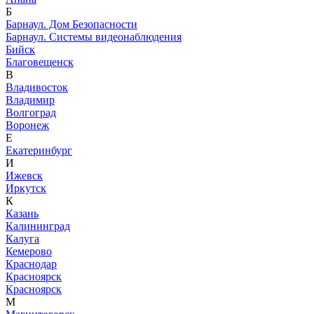
Б
Барнаул. Дом Безопасности
Барнаул. Системы видеонаблюдения
Бийск
Благовещенск
В
Владивосток
Владимир
Волгоград
Воронеж
Е
Екатеринбург
И
Ижевск
Иркутск
К
Казань
Калининград
Калуга
Кемерово
Краснодар
Красноярск
Красноярск
М