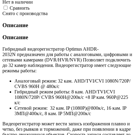
Нет в наличии
Cравнить
Снято с производства
Описание
Описание
Гибридный видеорегистратор Optimus AHDR-
2032N предназначен для работы с аналоговыми, цифровыми и
сетевыми камерами (DVR/HVR/NVR) Позволяет подключить
до 32 камер наблюдения. Видеорегистратор имеет следующие
режимы работы:
Аналоговый режим: 32 кам. AHD/TVI/CVI 1080N/720P/
CVBS 960H @ 480к/с
Гибридный режим работы: 8 кам. AHD/TVI/CVI
1080N/720P/ CVBS 960H@200к/с +8 IP кам. 960P@225
к/с
Сетевой режим: 32 кам. IP (1080P)@800к/с, 16 кам. IP
3МП@400к/с, 8 кам. IP 5МП@200к/с
Видеорегистратор может вести запись изображения плавно и
четко, без рывков и торможений, даже при появлении в кадре
быстро движущихся объектов. Скорость записи составляет до