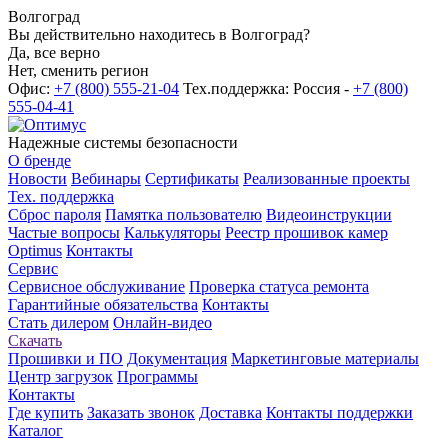
Волгоград
Вы действительно находитесь в Волгоград?
Да, все верно
Нет, сменить регион
Офис:
+7 (800) 555-21-04
Тех.поддержка: Россия -
+7 (800)
555-04-41
Надежные системы безопасности
О бренде
Новости
Вебинары
Сертификаты
Реализованные проекты
Тех. поддержка
Сброс пароля
Памятка пользователю
Видеоинструкции
Частые вопросы
Калькуляторы
Реестр прошивок камер
Optimus
Контакты
Сервис
Сервисное обслуживание
Проверка статуса ремонта
Гарантийные обязательства
Контакты
Стать дилером
Онлайн-видео
Скачать
Прошивки и ПО
Документация
Маркетинговые материалы
Центр загрузок
Программы
Контакты
Где купить
Заказать звонок
Доставка
Контакты поддержки
Каталог