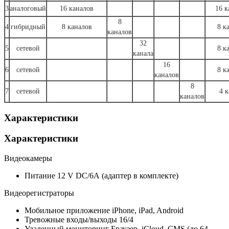
3
аналоговый
16 каналов
16 к
8
4
гибридный
8 каналов
8 к
каналов
32
5
сетевой
8 к
канала
16
6
сетевой
8 к
каналов
8
7
сетевой
4 к
каналов
Характеристики
Характеристики
Видеокамеры
Питание
12 V DC/6А (адаптер в комплекте)
Видеорегистраторы
Мобильное приложение
iPhone, iPad, Android
Тревожные входы/выходы
16/4
Удаленный мониторинг
Браузер, iCloud, CMS (до 64