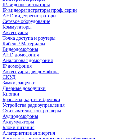
IP-видеорегистраторы
IP-видеорегистраторы проф. серии
AHD видеорегистраторы
Сетевое оборудование
Коммутаторы
Аксессуары
Точка доступа и роутеры
Кабель / Материалы
Видеодомофоны
AHD домофония
Аналоговая домофония
IP домофония
Аксессуары для домофона
СКУД
Замки, защелки
Дверные доводчики
Кнопки
Браслеты, карты и брелоки
Устройства радиоуправления
Считыватели, контроллеры
Аудиодомофоны
Аккумуляторы
Блоки питания
Альтернативная энергия
Комплекты автономного видеонаблюдения