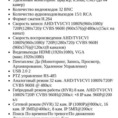
камер)
Количество видеовходов
32 BNC
Количество аудиовходов/выходов
15/1 RCA
Формат сжатия
H.264
Скорость записи
AHD/TVI/CVI 1080N(960x1080)/
720P(1280x720)/ CVBS 960Н (960x576)@480к/c(15к/с на
канал)
Скорость воспроизведения
AHD/TVI/CVI
1080N(960x1080)/ 720P(1280x720)/ CVBS 960Н
(960x576)@120к/c(8 каналов)
Видеовыходы
HDMI (1920х1080), VGA
(макс.1920х1080)
Пентаплекс
Да (Мониторинг, Запись, Просмотр,
Архивирование, Удаленное Управление)
USB 2.0
2
PTZ управление
RS-485
Аналоговый режим
32 кам. AHD/TVI/CVI 1080N/720P/
CVBS 960H @ 480к/с
Гибридный режим работы (HVR)
8 кам. AHD/TVI/CVI
1080N/720P/ CVBS 960H@200к/с +8 IP кам. 960P@200
к/с
Сетевой режим (NVR)
32 кам. IP (1080P)@800к/с, 16
кам. IP 3МП@400к/с, 8 кам. IP 5МП@200к/с
Поиск
По времени/По тревоге/По движению