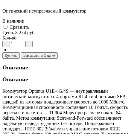
Оптический неуправляемый коммутатор
В наличии
Cравнить
Цена:
8 274
руб.
Кол-во:
-
+
шт
Купить
Заказать в 1 клик
Описание
Описание
Коммутатор Optimus U1E-4G/4S — неуправляемый
оптический коммутатор с 4 портами RJ-45 и 4 портами SFP,
каждый из которых поддерживает скорость до 1000 Мбит/с.
Коммутационная способность составляет 16 Гбит/с, скорость
пересылки пакетов — 11 904 Mpps при размере пакета 64
байта. Метод коммутации Store-and-Forward обеспечивает
надёжную передачу данных без потерь. Поддерживает
стандарты IEEE 802.3i/u/ab/z и управление потоком IEEE