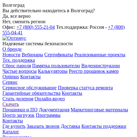
Волгоград
Вы действительно находитесь в Волгоград?
Да, все верно
Нет, сменить регион
Офис:
+7 (800) 555-21-04
Тех.поддержка: Россия -
+7 (800)
555-04-41
Надежные системы безопасности
О бренде
Новости
Вебинары
Сертификаты
Реализованные проекты
Тех. поддержка
Сброс пароля
Памятка пользователю
Видеоинструкции
Частые вопросы
Калькуляторы
Реестр прошивок камер
Optimus
Контакты
Сервис
Сервисное обслуживание
Проверка статуса ремонта
Гарантийные обязательства
Контакты
Стать дилером
Онлайн-видео
Скачать
Прошивки и ПО
Документация
Маркетинговые материалы
Центр загрузок
Программы
Контакты
Где купить
Заказать звонок
Доставка
Контакты поддержки
Каталог