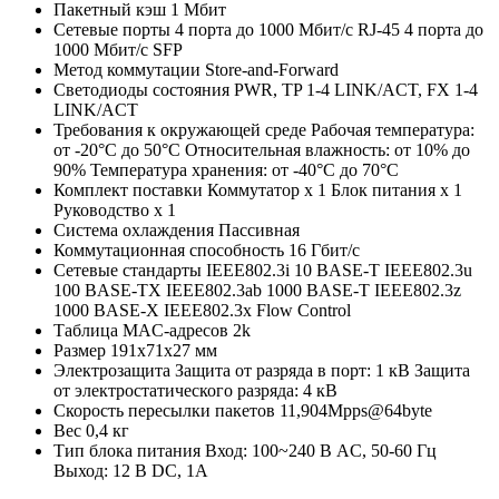
Пакетный кэш
1 Мбит
Сетевые порты
4 порта до 1000 Мбит/с RJ-45 4 порта до
1000 Мбит/с SFP
Метод коммутации
Store-and-Forward
Светодиоды состояния
PWR, TP 1-4 LINK/ACT, FX 1-4
LINK/ACT
Требования к окружающей среде
Рабочая температура:
от -20°C до 50°C Относительная влажность: от 10% до
90% Температура хранения: от -40°C до 70°C
Комплект поставки
Коммутатор х 1 Блок питания х 1
Руководство х 1
Система охлаждения
Пассивная
Коммутационная способность
16 Гбит/с
Сетевые стандарты
IEEE802.3i 10 BASE-T IEEE802.3u
100 BASE-TX IEEE802.3ab 1000 BASE-T IEEE802.3z
1000 BASE-X IEEE802.3x Flow Control
Таблица MAC-адресов
2k
Размер
191х71х27 мм
Электрозащита
Защита от разряда в порт: 1 кВ Защита
от электростатического разряда: 4 кВ
Скорость пересылки пакетов
11,904Mpps@64byte
Вес
0,4 кг
Тип блока питания
Вход: 100~240 В AC, 50-60 Гц
Выход: 12 В DC, 1А