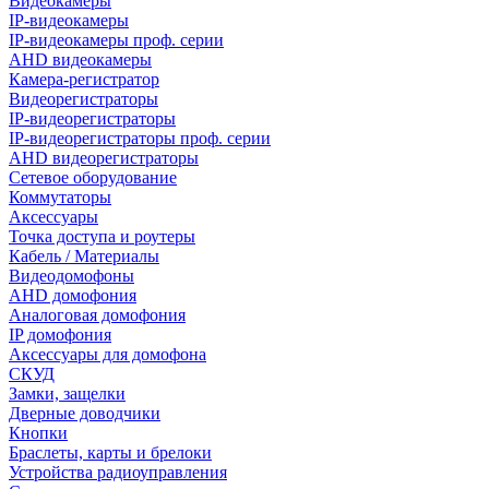
Видеокамеры
IP-видеокамеры
IP-видеокамеры проф. серии
AHD видеокамеры
Камера-регистратор
Видеорегистраторы
IP-видеорегистраторы
IP-видеорегистраторы проф. серии
AHD видеорегистраторы
Сетевое оборудование
Коммутаторы
Аксессуары
Точка доступа и роутеры
Кабель / Материалы
Видеодомофоны
AHD домофония
Аналоговая домофония
IP домофония
Аксессуары для домофона
СКУД
Замки, защелки
Дверные доводчики
Кнопки
Браслеты, карты и брелоки
Устройства радиоуправления