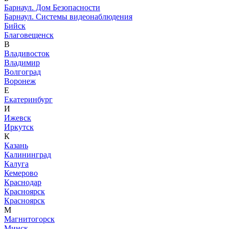
Барнаул. Дом Безопасности
Барнаул. Системы видеонаблюдения
Бийск
Благовещенск
В
Владивосток
Владимир
Волгоград
Воронеж
Е
Екатеринбург
И
Ижевск
Иркутск
К
Казань
Калининград
Калуга
Кемерово
Краснодар
Красноярск
Красноярск
М
Магнитогорск
Минск