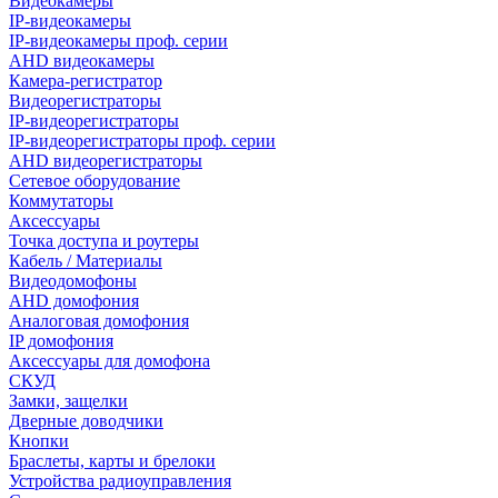
Видеокамеры
IP-видеокамеры
IP-видеокамеры проф. серии
AHD видеокамеры
Камера-регистратор
Видеорегистраторы
IP-видеорегистраторы
IP-видеорегистраторы проф. серии
AHD видеорегистраторы
Сетевое оборудование
Коммутаторы
Аксессуары
Точка доступа и роутеры
Кабель / Материалы
Видеодомофоны
AHD домофония
Аналоговая домофония
IP домофония
Аксессуары для домофона
СКУД
Замки, защелки
Дверные доводчики
Кнопки
Браслеты, карты и брелоки
Устройства радиоуправления