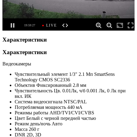
Характеристики
Характеристики
Видеокамеры
Чувствительный элемент
1/3" 2.1 Мп SmartSens
Technology CMOS SC2336
Объектив
Фиксированный 2.8 мм
Чувствительность
Цв. 0.01Лк, ч/б 0.001 Лк, 0 Лк при
вкл. ИК
Система видеосигнала
NTSC/PAL
Потребляемая мощность
440 мА
Режимы работы
AHD/TVI/CVI/CVBS
Цвет
Белый с черной передней частью
Режим день/ночь
Авто
Масса
260 г
DNR
2D, 3D