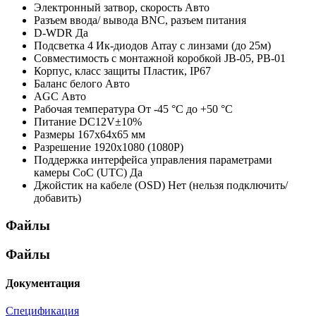
Электронный затвор, скорость
Авто
Разъем ввода/ вывода
BNC, разъем питания
D-WDR
Да
Подсветка
4 Ик-диодов Array c линзами (до 25м)
Совместимость с монтажной коробкой
JB-05, PB-01
Корпус, класс защиты
Пластик, IP67
Баланс белого
Авто
AGC
Авто
Рабочая температура
От -45 °С до +50 °С
Питание
DC12V±10%
Размеры
167х64х65 мм
Разрешение
1920х1080 (1080P)
Поддержка интерфейса управления параметрами
камеры CoC (UTC)
Да
Джойстик на кабеле (OSD)
Нет (нельзя подключить/
добавить)
Файлы
Файлы
Документация
Спецификация