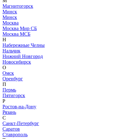
М
Магнитогорск
Минск
Минск
Москва
Москва Мир СБ
Москва МСБ
Н
Набережные Челны
Нальчик
Нижний Новгород
Новосибирск
О
Омск
Оренбург
П
Пермь
Пятигорск
Р
Ростов-на-Дону
Рязань
С
Санкт-Петербург
Саратов
Ставрополь