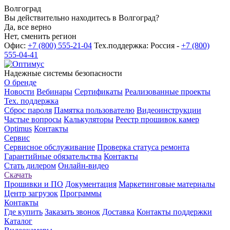
Волгоград
Вы действительно находитесь в Волгоград?
Да, все верно
Нет, сменить регион
Офис:
+7 (800) 555-21-04
Тех.поддержка: Россия -
+7 (800)
555-04-41
Надежные системы безопасности
О бренде
Новости
Вебинары
Сертификаты
Реализованные проекты
Тех. поддержка
Сброс пароля
Памятка пользователю
Видеоинструкции
Частые вопросы
Калькуляторы
Реестр прошивок камер
Optimus
Контакты
Сервис
Сервисное обслуживание
Проверка статуса ремонта
Гарантийные обязательства
Контакты
Стать дилером
Онлайн-видео
Скачать
Прошивки и ПО
Документация
Маркетинговые материалы
Центр загрузок
Программы
Контакты
Где купить
Заказать звонок
Доставка
Контакты поддержки
Каталог